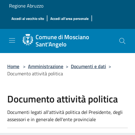
Salta al contenuto principale
Regione Abruzzo
|
|
Accedi al vecchio sito
Accedi all'area personale
Comune di Mosciano
Sant'Angelo
Home
>
Amministrazione
>
Documenti e dati
>
Documento attività politica
Documento attività politica
Documenti legati all'attività politica del Presidente, degli
assessori e in generale dell'ente provinciale