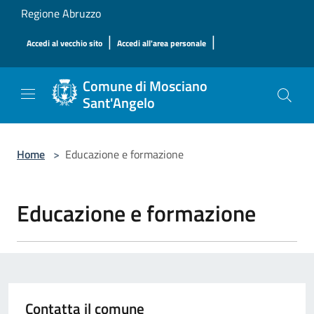
Salta al contenuto principale
Regione Abruzzo
|
|
Accedi al vecchio sito
Accedi all'area personale
Comune di Mosciano
Sant'Angelo
Home
>
Educazione e formazione
Educazione e formazione
Contatta il comune